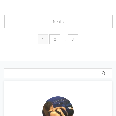
Next »
1
2
…
7