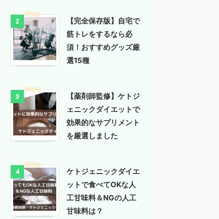
【完全保存版】自宅で
2
筋トレをするなら必
須！おすすめグッズ厳
選15種
【薬剤師監修】ケトジ
3
ェニックダイエットで
効果的なサプリメント
を厳選しました
ケトジェニックダイエ
4
ットで食べてOKな人
工甘味料＆NGの人工
甘味料は？