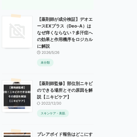
【薬剤師が成分検証】デオエ
ースEXプラス（Deo-A）は
なぜ痒くならない？多汗症へ
の効果と作用機序をロジカル
に解説
2026/5/26
未分類
【薬剤師監修】部位別ニキビ
のできる場所とその原因を解
説【ニキビケア】
2022/12/30
スキンケア・美肌
プレアボイド報告はどこにす