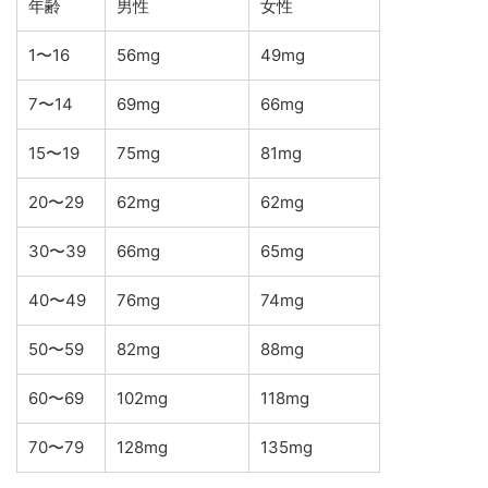
年齢
男性
女性
1〜16
56mg
49mg
7〜14
69mg
66mg
15〜19
75mg
81mg
20〜29
62mg
62mg
30〜39
66mg
65mg
40〜49
76mg
74mg
50〜59
82mg
88mg
60〜69
102mg
118mg
70〜79
128mg
135mg