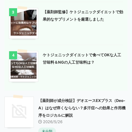
【薬剤師監修】ケトジェニックダイエットで効
3
果的なサプリメントを厳選しました
ケトジェニックダイエットで食べてOKな人工
4
甘味料＆NGの人工甘味料は？
【薬剤師が成分検証】デオエースEXプラス（Deo-
A）はなぜ痒くならない？多汗症への効果と作用機
序をロジカルに解説
2026/5/26
未分類